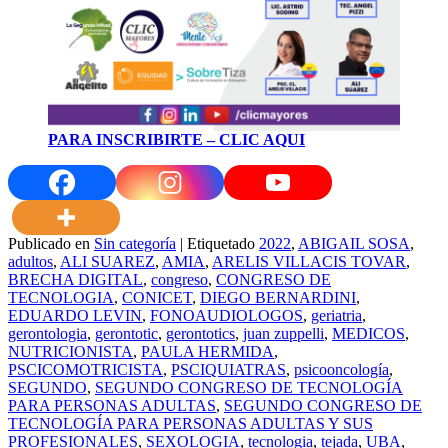
PARA INSCRIBIRTE – CLIC AQUI
Publicado en
Sin categoría
|
Etiquetado
2022
,
ABIGAIL SOSA
,
adultos
,
ALI SUAREZ
,
AMIA
,
ARELIS VILLACIS TOVAR
,
BRECHA DIGITAL
,
congreso
,
CONGRESO DE
TECNOLOGIA
,
CONICET
,
DIEGO BERNARDINI
,
EDUARDO LEVIN
,
FONOAUDIOLOGOS
,
geriatria
,
gerontologia
,
gerontotic
,
gerontotics
,
juan zuppelli
,
MEDICOS
,
NUTRICIONISTA
,
PAULA HERMIDA
,
PSCICOMOTRICISTA
,
PSCIQUIATRAS
,
psicooncología
,
SEGUNDO
,
SEGUNDO CONGRESO DE TECNOLOGÍA
PARA PERSONAS ADULTAS
,
SEGUNDO CONGRESO DE
TECNOLOGÍA PARA PERSONAS ADULTAS Y SUS
PROFESIONALES
,
SEXOLOGIA
,
tecnologia
,
tejada
,
UBA
,