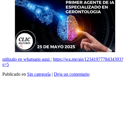
utilizalo en whatsapp aqui :
https://wa.me/ais/1234197778434393?
s=5
Publicado en
Sin categoría
|
Deja un comentario