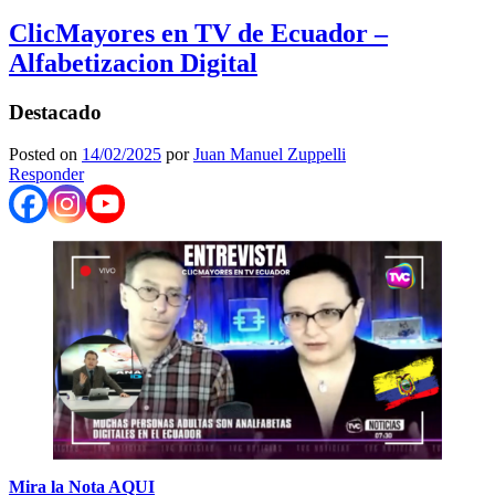
ClicMayores en TV de Ecuador –
Alfabetizacion Digital
Destacado
Posted on
14/02/2025
por
Juan Manuel Zuppelli
Responder
Mira la Nota AQUI