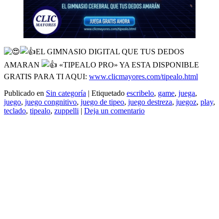
EL GIMNASIO DIGITAL QUE TUS DEDOS
AMARAN
«TIPEALO PRO» YA ESTA DISPONIBLE
GRATIS PARA TI AQUI:
www.clicmayores.com/tipealo.html
Publicado en
Sin categoría
|
Etiquetado
escribelo
,
game
,
juega
,
juego
,
juego congnitivo
,
juego de tipeo
,
juego destreza
,
juegoz
,
play
,
teclado
,
tipealo
,
zuppelli
|
Deja un comentario