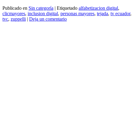
Publicado en
Sin categoría
|
Etiquetado
alfabetizacion digital
,
clicmayores
,
inclusion digital
,
personas mayores
,
tejada
,
tv ecuador
,
tvc
,
zuppelli
|
Deja un comentario