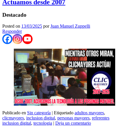
Actuamos desde 2007
Destacado
Posted on
13/03/2025
por
Juan Manuel Zuppelli
Responder
Publicado en
Sin categoría
|
Etiquetado
adultos mayores
,
clicmayores
,
inclusion digital
,
personas mayores
,
referentes
inclusion digital
,
tecnologia
|
Deja un comentario